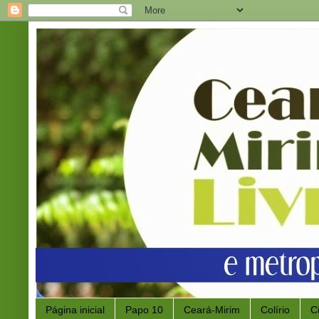
Página inicial
Papo 10
Ceará-Mirim
Colírio
C