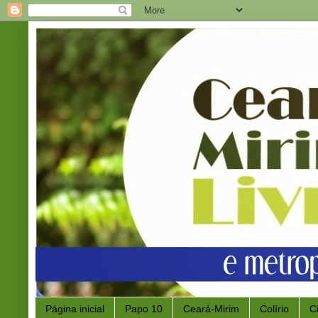
Página inicial
Papo 10
Ceará-Mirim
Colírio
C