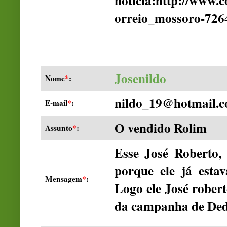
notícia:http://www.c
orreio_mossoro-726
Josenildo
Nome
*
:
nildo_19@hotmail.
E-mail
*
:
O vendido Rolim
Assunto
*
:
Esse José Roberto,
porque ele já esta
Mensagem
*
:
Logo ele José rober
da campanha de Dedé