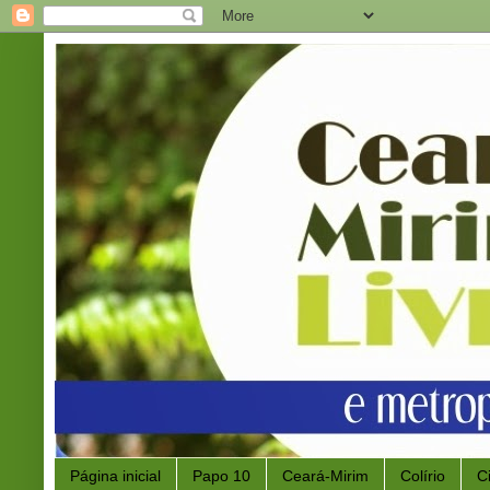
Página inicial
Papo 10
Ceará-Mirim
Colírio
C