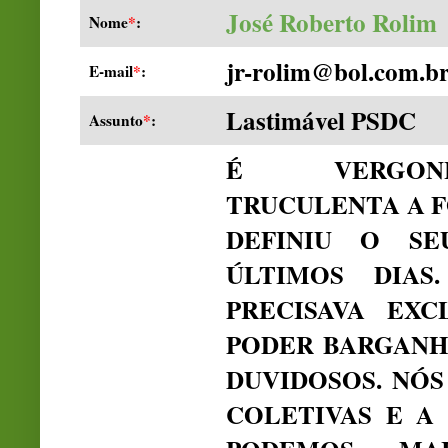
José Roberto Rolim
Nome
*
:
jr-rolim@bol.com.b
E-mail
*
:
Lastimável PSDC
Assunto
*
:
É VERGONH
TRUCULENTA A F
DEFINIU O S
ÚLTIMOS DIAS
PRECISAVA EXC
PODER BARGANH
DUVIDOSOS. NÓ
COLETIVAS E A