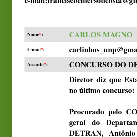
e-mail:franciscoemersoncosta@g
CARLOS MAGNO
Nome
*
:
carlinhos_unp@gma
E-mail
*
:
CONCURSO DO D
Assunto
*
:
Diretor diz que Es
no último concurso:
Procurado pelo C
geral do Departa
DETRAN, Antônio 