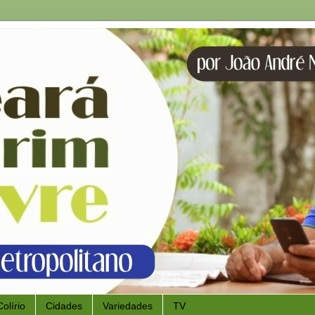
Colírio
Cidades
Variedades
TV