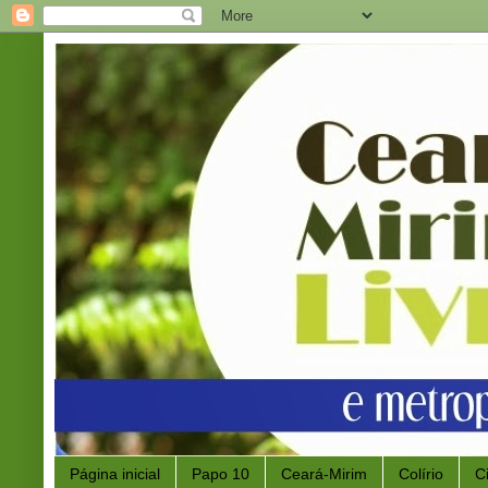
Página inicial
Papo 10
Ceará-Mirim
Colírio
C