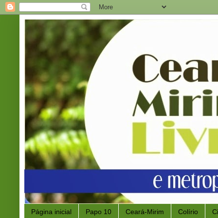
Página inicial
Papo 10
Ceará-Mirim
Colírio
C