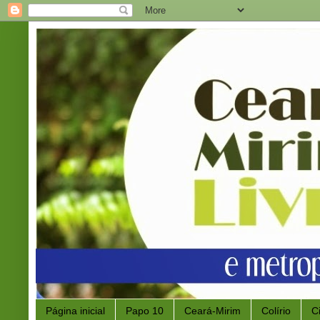
Página inicial
Papo 10
Ceará-Mirim
Colírio
C