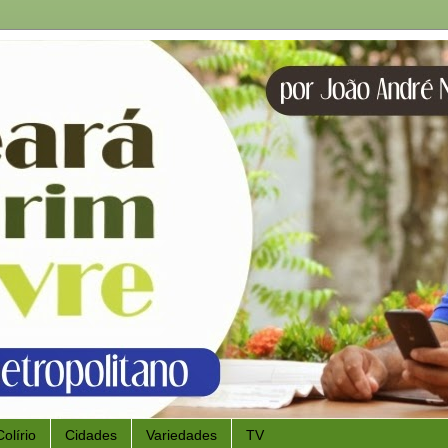
Colírio
Cidades
Variedades
TV