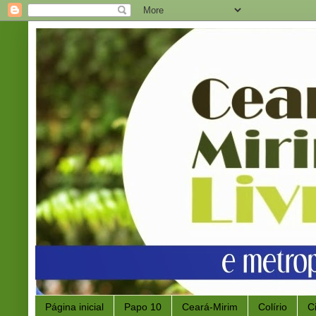
Página inicial
Papo 10
Ceará-Mirim
Colírio
C