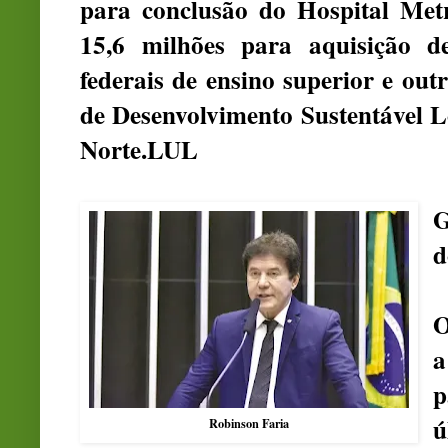
para conclusão do Hospital Met
15,6 milhões para aquisição de
federais de ensino superior e out
de Desenvolvimento Sustentável 
Norte.LUL
G
d
O
a
p
ú
Robinson Faria