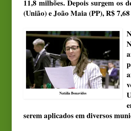
11,8 milhões. Depois surgem os d
(União) e João Maia (PP), R$ 7,68
N
N
a
p
a
v
U
Natália Bonavides
e
serem aplicados em diversos muni