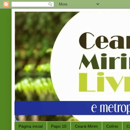
Página inicial
Papo 10
Ceará-Mirim
Colírio
C