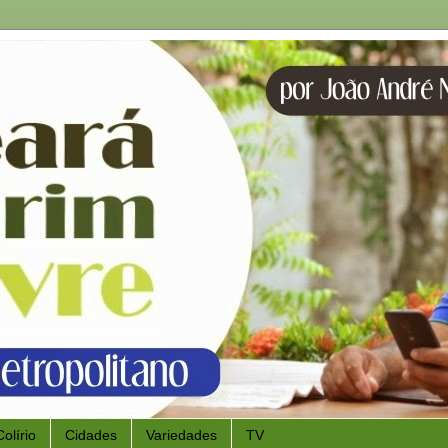
Colírio
Cidades
Variedades
TV