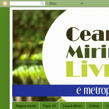
Página inicial
Papo 10
Ceará-Mirim
Colírio
C