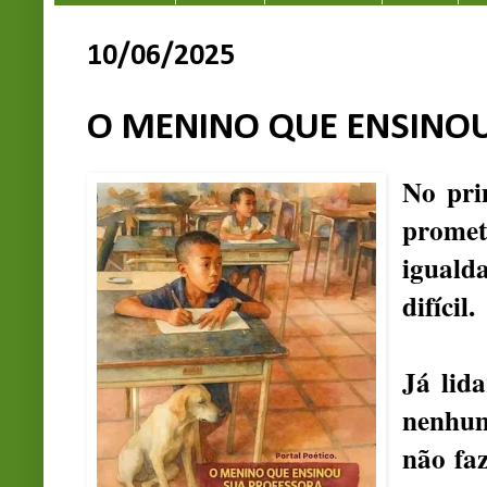
10/06/2025
O MENINO QUE ENSINO
No pri
promet
iguald
difícil.
Já lid
nenhum
não fa