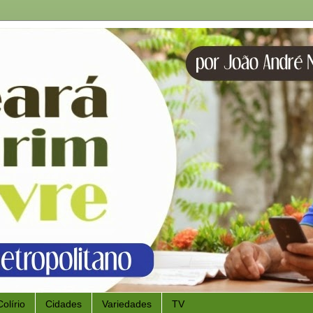
Colírio
Cidades
Variedades
TV