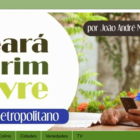
Colírio
Cidades
Variedades
TV