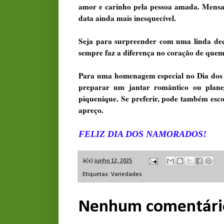
amor e carinho pela pessoa amada. Mensage
data ainda mais inesquecível.
Seja para surpreender com uma linda dec
sempre faz a diferença no coração de quem
Para uma homenagem especial no Dia dos 
preparar um jantar romântico ou plane
piquenique. Se preferir, pode também esc
apreço.
FELIZ DIA DOS NAMORADOS!
à(s)
junho 12, 2025
Etiquetas:
Variedades
Nenhum comentári