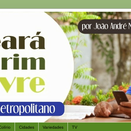
Colírio
Cidades
Variedades
TV