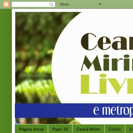
Página inicial
Papo 10
Ceará-Mirim
Colírio
C