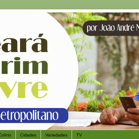
Colírio
Cidades
Variedades
TV