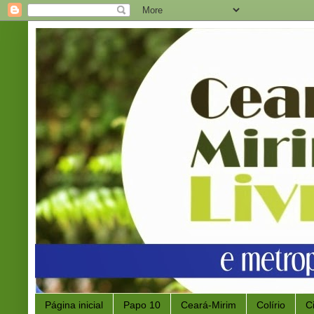
Página inicial
Papo 10
Ceará-Mirim
Colírio
C