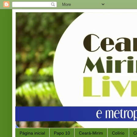
Página inicial
Papo 10
Ceará-Mirim
Colírio
C