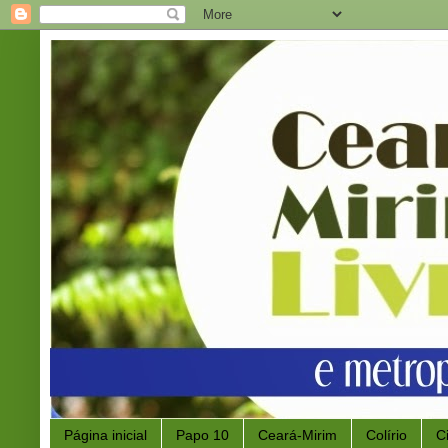
Página inicial
Papo 10
Ceará-Mirim
Colírio
C