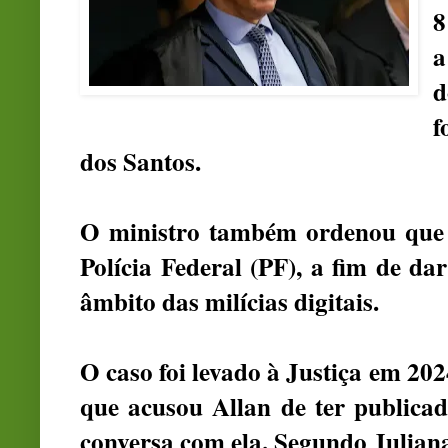
8
a
d
f
dos Santos.
O ministro também ordenou que e
Polícia Federal (PF), a fim de da
âmbito das milícias digitais.
O caso foi levado à Justiça em 202
que acusou Allan de ter publica
conversa com ela. Segundo Juliana,