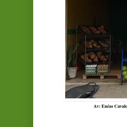
Av: Enéas Cavalc