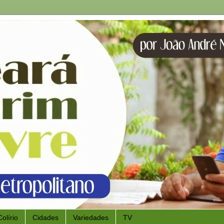
Colírio
Cidades
Variedades
TV