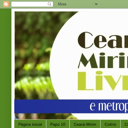
Página inicial
Papo 10
Ceará-Mirim
Colírio
C