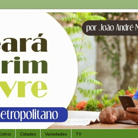
Colírio
Cidades
Variedades
TV