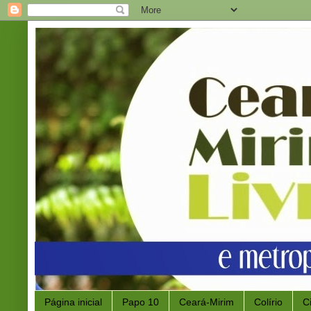
Página inicial
Papo 10
Ceará-Mirim
Colírio
C