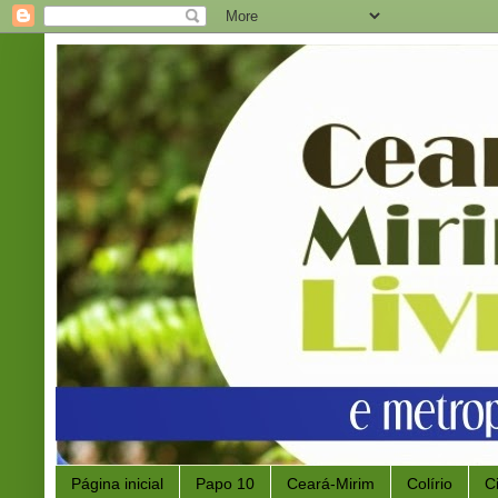
Página inicial
Papo 10
Ceará-Mirim
Colírio
C