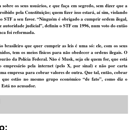
sobre os seus usuários, e que faça em segredo, sem dizer que a
ibido pela Constituição; quem fizer isso estará, aí sim, violando
io STF a seu favor. “Ninguém é obrigado a cumprir ordem ilegal,
e autoridade judicial”, definiu o STF em 1996, num voto do então
nca foi reformada.
 brasileiro que quer cumprir as leis é uma só: ele, com os seus
dos, tem os meios físicos para não obedecer a ordens ilegais. O
mburão da Polícia Federal. Não é Musk, seja ele quem for, que está
 empresário pela internet (pelo X, por sinal) e não por carta
 uma empresa para cobrar valores de outra. Que tal, então, cobrar
 que estão no mesmo grupo econômico “de fato”, como diz o
 Está no acusador.
o: