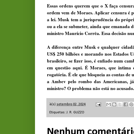
Essas ordens querem que o X faça censura 
ordem vem de Moraes. Aplicar censura é pro
a lei. Musk tem a jurisprudência do própr
ou a ela se submeter, ainda que emanada d
ministro Maurício Corrêa. Essa decisão nu
A diferença entre Musk e qualquer cidadão
US$ 250 bilhões e morando nos Estados Uni
brasileiro, se fizer isso, é enfiado num ca
em questão aqui. É Moraes, que intima o
rogatória. É ele que bloqueia as contas de
a Ambev pelo rombo das Americanas, já
ministro? O problema não está no acusado.
à(s)
setembro 02, 2024
Etiquetas:
J. R. GUZZO
Nenhum comentári