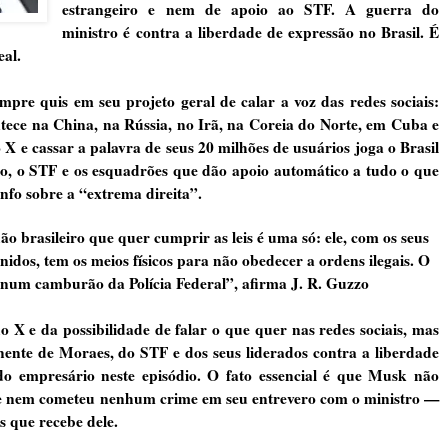
estrangeiro e nem de apoio ao STF. A guerra do
ministro é contra a liberdade de expressão no Brasil. É
eal.
mpre quis em seu projeto geral de calar a voz das redes sociais:
ntece na China, na Rússia, no Irã, na Coreia do Norte, em Cuba e
X e cassar a palavra de seus 20 milhões de usuários joga o Brasil
ro, o STF e os esquadrões que dão apoio automático a tudo o que
nfo sobre a “extrema direita”.
o brasileiro que quer cumprir as leis é uma só: ele, com os seus
dos, tem os meios físicos para não obedecer a ordens ilegais. O
ado num camburão da Polícia Federal”, afirma J. R. Guzzo
o X e da possibilidade de falar o que quer nas redes sociais, mas
nte de Moraes, do STF e dos seus liderados contra a liberdade
o empresário neste episódio. O fato essencial é que Musk não
 e nem cometeu nenhum crime em seu entrevero com o ministro —
s que recebe dele.