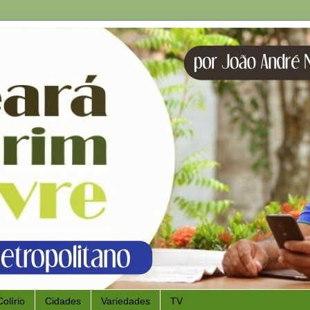
Colírio
Cidades
Variedades
TV