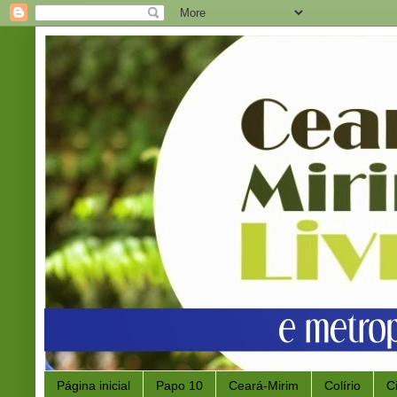
Página inicial
Papo 10
Ceará-Mirim
Colírio
C