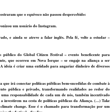
mostraram que o equívoco não passou despercebido:
 ironizou um usuário do Instagram.
do, e ainda se atreve a falar inglês. Pela fé, volte a estudar –
 público do Global Citizen Festival – evento beneficente para
te, que ocorreu em Nova Iorque – se engaje na aliança a ser
 ideia é criar uma entidade para angariar dinheiro de diversos
a que irá conectar políticas públicas bem-sucedidas de combate à
ento pública e privado, transformando realidades ao redor do
 uma responsabilidade de cada um de nós, também incentivado
 a investirem na cesta de políticas públicas da Aliança. (…) Take
 climate change. Esse é o chamado para transformação por um
joy the festival – finaliza.