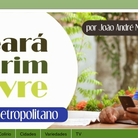
Colírio
Cidades
Variedades
TV