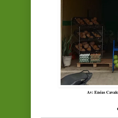
Av: Enéas Cavalc