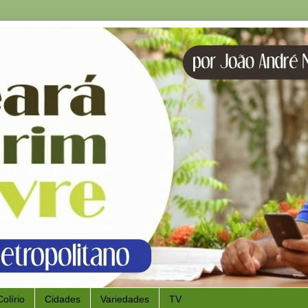
Colírio
Cidades
Variedades
TV