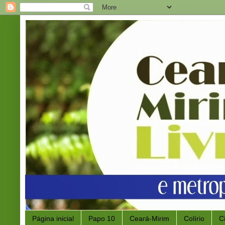
Página inicial
Papo 10
Ceará-Mirim
Colírio
C