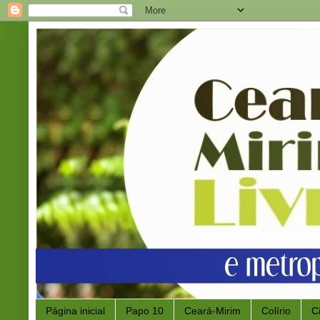
Página inicial
Papo 10
Ceará-Mirim
Colírio
C