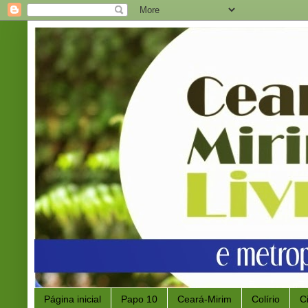
Página inicial
Papo 10
Ceará-Mirim
Colírio
C