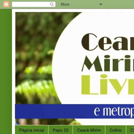
Página inicial
Papo 10
Ceará-Mirim
Colírio
C