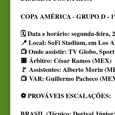
COPA AMÉRICA - GRUPO D - 
🗓️ Data e horário
: segunda-feira, 
📍 Local
: SoFi Stadium, em Los A
📺 Onde assistir
: TV Globo, Sport
🟨
Árbitro
: César Ramos (MEX)
🚩
Assistentes
: Alberto Morin (M
📺
VAR
: Guillermo Pacheco (ME
⚽ PROVÁVEIS ESCALAÇÕES:
BRASIL (Técnico: Dorival Júnior