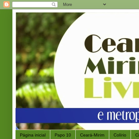
Página inicial
Papo 10
Ceará-Mirim
Colírio
C