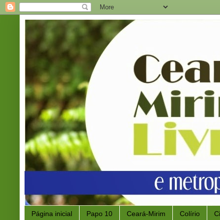
Página inicial
Papo 10
Ceará-Mirim
Colírio
C