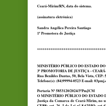
Ceará-Mirim/RN, data do sistema.
(assinatura eletrônica)
Sandra Angélica Pereira Santiago
1ª Promotora de Justiça
************************************
MINISTÉRIO PÚBLICO DO ESTADO DO
3ª PROMOTORIA DE JUSTIÇA - CEAR
Rua Benildes Dantas, 50, Bela Vista, CEP
Telefone(s): (84)99994-0523 E-mail: 03p
Portaria Nº 5853120/2024/3ªPmJCM
O MINISTÉRIO PÚBLICO DO ESTADO DO 
Justiça da Comarca de Ceará-Mirim, no uso 
CF/88; art. 26, I da Lei nº 8.625/93; art