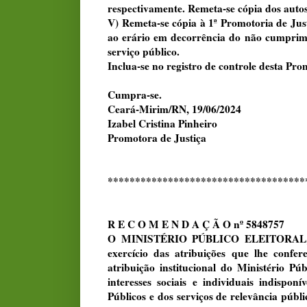
respectivamente. Remeta-se cópia dos autos
V) Remeta-se cópia à 1ª Promotoria de Justi
ao erário em decorrência do não cumprime
serviço público.
Inclua-se no registro de controle desta Pro
Cumpra-se.
Ceará-Mirim/RN, 19/06/2024
Izabel Cristina Pinheiro
Promotora de Justiça
************************************
R E C O M E N D A Ç Ã O nº 5848757
O MINISTÉRIO PÚBLICO ELEITORAL, por
exercício das atribuições que lhe confe
atribuição institucional do Ministério P
interesses sociais e individuais indispon
Públicos e dos serviços de relevância públ