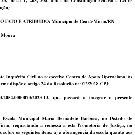
 inciso V, 205, 208, todos da Constituição Federal e Lei nº
ação)
 FATO É ATRIBUÍDO: Município de Ceará-Mirim/RN
e Moura
e Inquérito Civil ao respectivo Centro de Apoio Operacional às
orme dispõe o artigo 24 da Resolução nº 012/2018-CPJ;
.2054.0000073/2023-13, que passará a integrar o presente
a Escola Municipal Maria Bernadete Barbosa, no Distrito de
im, requisitando a remessa a esta Promotoria de Justiça, no
s sobre os seguintes itens: a) a abrangência da escola quanto aos