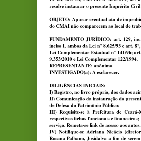
resolve instaurar o presente Inquérito Civil
OBJETO: Apurar eventual ato de improbida
do CMAI não comparecem ao local de traba
FUNDAMENTO JURÍDICO: art. 129, incisos 
inciso I, ambos da Lei n° 8.625/93 e art. 8°, 
Lei Complementar Estadual n° 141/96; art. 
9.353/2010 e Lei Complementar 122/1994.
REPRESENTANTE: anônimo.
INVESTIGADO(a): A esclarecer.
DILIGÊNCIAS INICIAIS:
I) Registro, no livro próprio, dos dados ac
II) Comunicação da instauração do present
de Defesa do Patrimônio Público;
III) Requisite-se à Prefeitura de Cear
respectivas fichas funcionais e financeiras
serviço. Remeta-se link de acesso aos autos.
IV) Notifique-se Adriana Nicácio (diret
Rosana Palhano, Josidalva a fim de serem