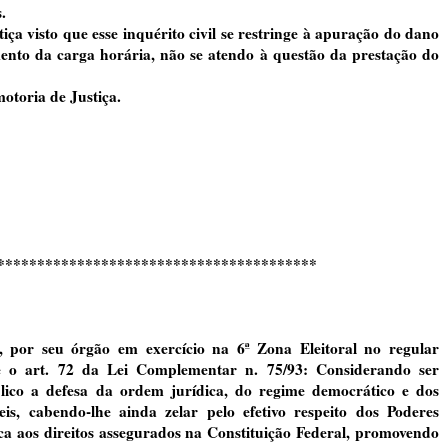
.
ça visto que esse inquérito civil se restringe à apuração do dano
nto da carga horária, não se atendo à questão da prestação do
motoria de Justiça.
****************************************
 seu órgão em exercício na 6ª Zona Eleitoral no regular
re o art. 72 da Lei Complementar n. 75/93: Considerando ser
úblico a defesa da ordem jurídica, do regime democrático e dos
íveis, cabendo-lhe ainda zelar pelo efetivo respeito dos Poderes
ica aos direitos assegurados na Constituição Federal, promovendo