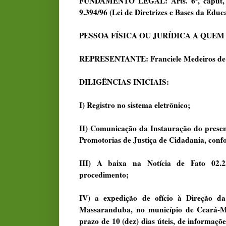
FUNDAMENTO LEGAL: Arts. 6º, caput, 23,
9.394/96 (Lei de Diretrizes e Bases da Educ
PESSOA FÍSICA OU JURÍDICA A QUEM O
REPRESENTANTE: Franciele Medeiros d
DILIGÊNCIAS INICIAIS:
I) Registro no sistema eletrônico;
II) Comunicação da Instauração do present
Promotorias de Justiça de Cidadania, conf
III) A baixa na Notícia de Fato 02.23
procedimento;
IV) a expedição de ofício à Direção d
Massaranduba, no município de Ceará-Mir
prazo de 10 (dez) dias úteis, de informaçõe