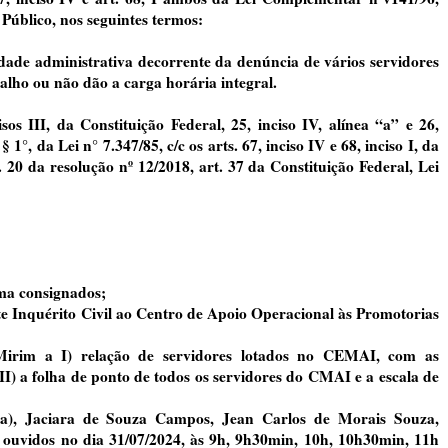
 Público, nos seguintes termos:
de administrativa decorrente da denúncia de vários servidores
lho ou não dão a carga horária integral.
III, da Constituição Federal, 25, inciso IV, alínea “a” e 26,
§ 1°, da Lei n° 7.347/85, c/c os arts. 67, inciso IV e 68, inciso I, da
20 da resolução nº 12/2018, art. 37 da Constituição Federal, Lei
ima consignados;
e Inquérito Civil ao Centro de Apoio Operacional às Promotorias
á-Mirim a I) relação de servidores lotados no CEMAI, com as
; II) a folha de ponto de todos os servidores do CMAI e a escala de
ora), Jaciara de Souza Campos, Jean Carlos de Morais Souza,
 ouvidos no dia 31/07/2024, às 9h, 9h30min, 10h, 10h30min, 11h