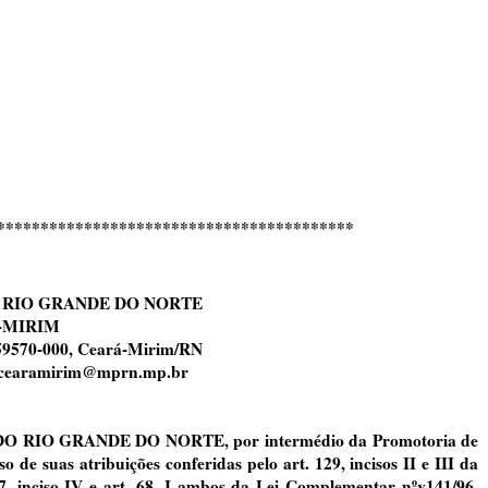
*****************************************
 RIO GRANDE DO NORTE
Á-MIRIM
: 59570-000, Ceará-Mirim/RN
mj.cearamirim@mprn.mp.br
RIO GRANDE DO NORTE, por intermédio da Promotoria de
de suas atribuições conferidas pelo art. 129, incisos II e III da
 67, inciso IV e art. 68, I ambos da Lei Complementar nºv141/96,