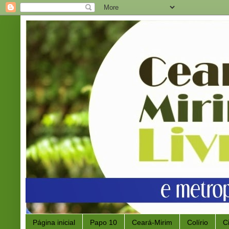
Página inicial
Papo 10
Ceará-Mirim
Colírio
C