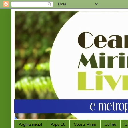
Página inicial
Papo 10
Ceará-Mirim
Colírio
C