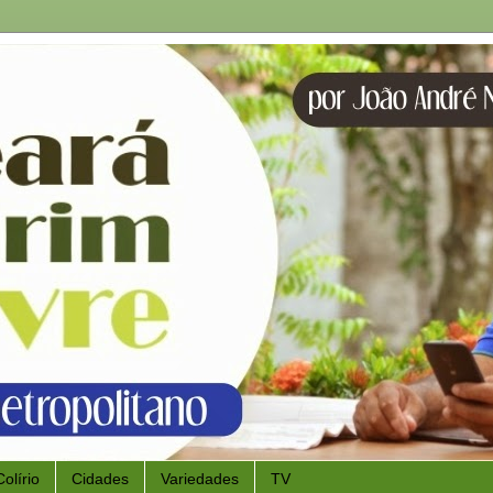
Colírio
Cidades
Variedades
TV