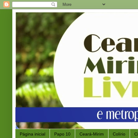
Página inicial
Papo 10
Ceará-Mirim
Colírio
C