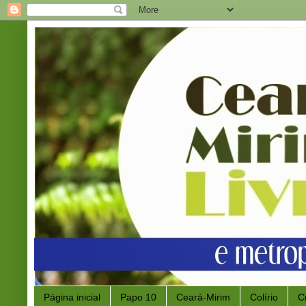
Página inicial
Papo 10
Ceará-Mirim
Colírio
C