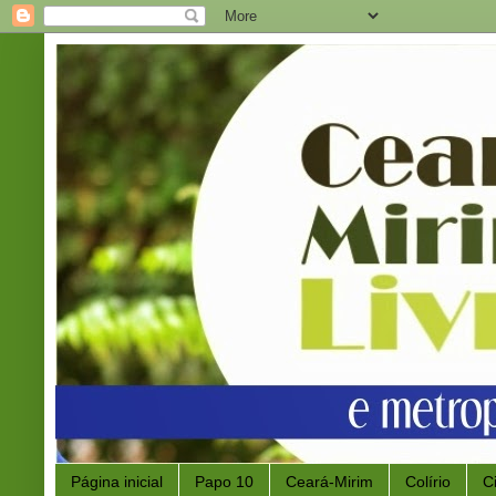
Página inicial
Papo 10
Ceará-Mirim
Colírio
C