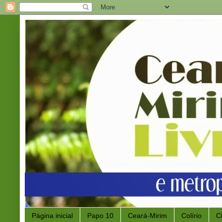
Página inicial
Papo 10
Ceará-Mirim
Colírio
C