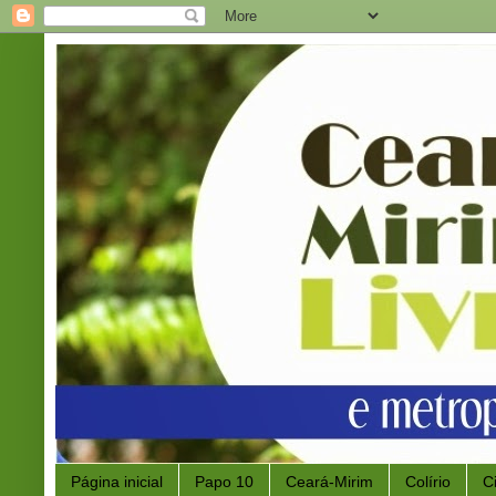
Página inicial
Papo 10
Ceará-Mirim
Colírio
C