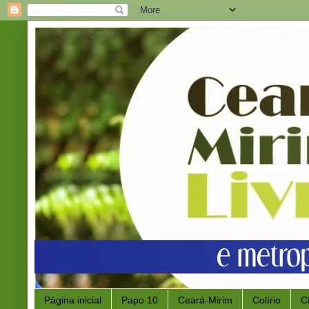
Página inicial
Papo 10
Ceará-Mirim
Colírio
C