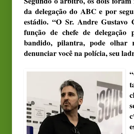
Segundo o árbitro, os dois foram 
da delegação do ABC e por segu
estádio. “O Sr. Andre Gustavo C
função de chefe de delegação p
bandido, pilantra, pode olhar 
denunciar você na polícia, seu lad
“
t
c
s
c
e