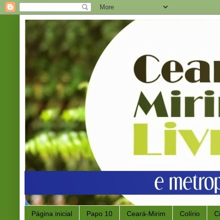
Página inicial
Papo 10
Ceará-Mirim
Colírio
C