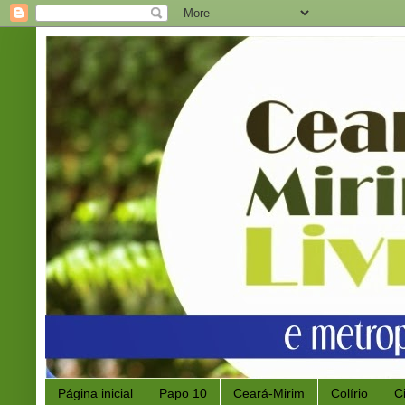
Página inicial
Papo 10
Ceará-Mirim
Colírio
C