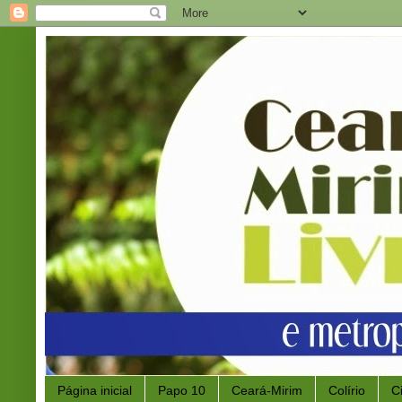
Página inicial
Papo 10
Ceará-Mirim
Colírio
C