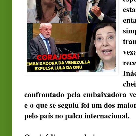
est
ent
sim
tra
vex
rec
Iná
che
confrontado pela embaixadora ve
e o que se seguiu foi um dos maior
pelo país no palco internacional.