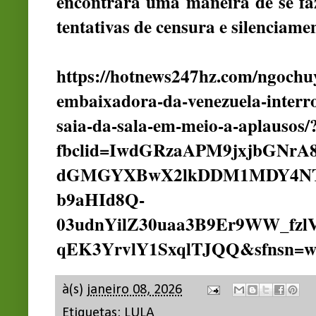
encontrará uma maneira de se fa
tentativas de censura e silenciame
https://hotnews247hz.com/ngochu
embaixadora-da-venezuela-interr
saia-da-sala-em-meio-a-aplausos/
fbclid=IwdGRzaAPM9jxjbGN
dGMGYXBwX2lkDDM1MDY4N
b9aHId8Q-
03udnYilZ30uaa3B9Er9WW_fz
qEK3YrvlY1SxqlTJQQ&sfnsn=w
à(s)
janeiro 08, 2026
Etiquetas:
LULA