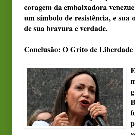
coragem da embaixadora venezue
um símbolo de resistência, e sua 
de sua bravura e verdade.
Conclusão: O Grito de Liberdad
E
m
g
B
f
p
v