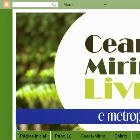
Página inicial
Papo 10
Ceará-Mirim
Colírio
C